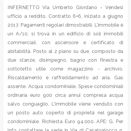
INFERNETTO Via Umberto Giordano - Vendesi
Commerciali
ufficio a reddito. Contratto 6+6, iniziato a giugno
2017. Pagamenti regolari dimostrabili. L'immobile è
Industriali
un A/10, si trova in un edificio di soli immobili
commerciali, con ascensore e certificato di
Terreni
abitabilità. Posto al 2 piano su due, composto da
due stanze, disimpegno, bagno con finestra e
sottotetto utile come magazzino - archivio.
Prezzo
Riscaldamento e raffreddamento ad aria. Gas
assente. Acqua condominiale. Spese condominiali
ordinaria euro 900 circa annui compresa acqua
salvo conguaglio. L'immobile viene venduto con
un posto auto coperto di proprietà nel garage
condominiale. Richiesta Euro 94.000. APE: G. Per
Totale
info contattare la sede in Via di Casalpalocco n.