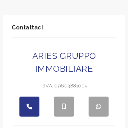
2
Contattaci
3
4
ARIES GRUPPO
5
IMMOBILIARE
5+
P.IVA: 09603881005
Altre
opzioni
-
multiscelta