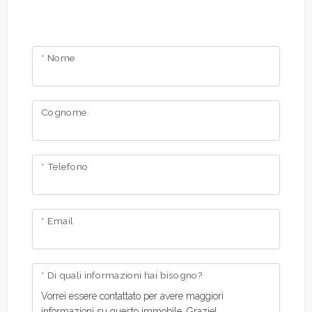
Giardino
* Nome
Posto auto/Box
Balcone/Terrazzo
Cognome
Ascensore
* Telefono
Arredato
* Email
Nuova costruzione
Lusso
* Di quali informazioni hai bisogno?