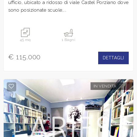
ufficio, ubicato a ridosso di viale Castel Porziano dove
sono posizionate scuole,...
45 mq
1 Bagni
€ 115.000
DETTAGLI
IN VENDITA