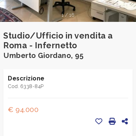
cercare
CONTATTI
Provincia
1
/
16
Studio/Ufficio in vendita a
Comune
Roma - Infernetto
Umberto Giordano, 95
Descrizione
Tipologia
Cod. 6338-84P
-
multiscelta
€ 94.000
Qualsiasi
Preferiti: Cod
Stampa:
Con
Residenziali