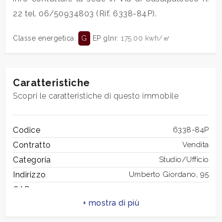
mq
22 tel. 06/50934803 (Rif. 6338-84P).
Classe energetica
:
G
EP glnr
: 175.00 kwh/㎥
Caratteristiche
Scopri le caratteristiche di questo immobile
Locali
minimi
Codice
6338-84P
Qualsiasi
Contratto
Vendita
Categoria
Studio/Ufficio
1
Indirizzo
Umberto Giordano, 95
CAP
124
2
Comune
Roma
Zona
Infernetto