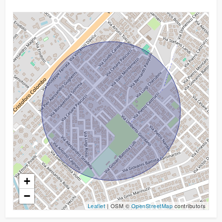
3
4
5
5+
Camere
minime
+
Qualsiasi
−
Leaflet
| OSM ©
OpenStreetMap
contributors
1