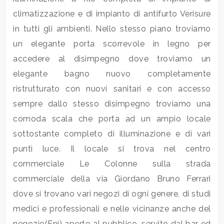
mq
climatizzazione e di impianto di antifurto Verisure
in tutti gli ambienti. Nello stesso piano troviamo
un elegante porta scorrevole in legno per
accedere al disimpegno dove troviamo un
elegante bagno nuovo completamente
ristrutturato con nuovi sanitari e con accesso
Locali
sempre dallo stesso disimpegno troviamo una
minimi
comoda scala che porta ad un ampio locale
sottostante completo di illuminazione e di vari
Qualsiasi
punti luce. Il locale si trova nel centro
commerciale Le Colonne sulla strada
1
commerciale della via Giordano Bruno Ferrari
dove si trovano vari negozi di ogni genere, di studi
2
medici e professionali e nelle vicinanze anche del
negozio(Eni) aperto al pubblico, servito dal bar ed