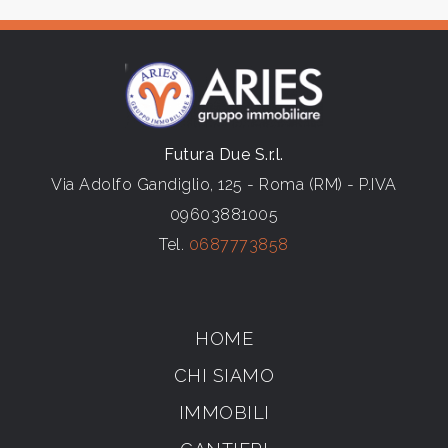
Futura Due S.r.l.
Via Adolfo Gandiglio, 125 - Roma (RM) - P.IVA
09603881005
Tel.
0687773858
HOME
CHI SIAMO
IMMOBILI