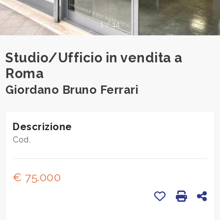
cercare
CONTATTI
Provincia
1
/
14
Studio/Ufficio in vendita a
Comune
Roma
Giordano Bruno Ferrari
Descrizione
Tipologia
Cod.
-
multiscelta
€ 75.000
Qualsiasi
Preferiti: Cod.
Stampa:
Con
Residenziali