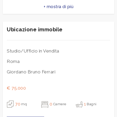
Totale mq
70 mq
2
Bagni
1
Stato conservazione
Ristrutturato
3
Ubicazione immobile
Aria
condizionata
4
Studio/Ufficio in Vendita
5
Roma
Giordano Bruno Ferrari
5+
€ 75.000
Altre
opzioni
70
0
1
mq
Camere
Bagni
-
multiscelta