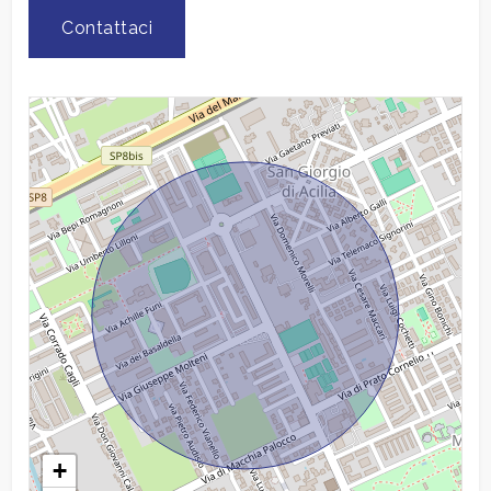
Contattaci
Giardino
Posto auto/Box
Balcone/Terrazzo
Ascensore
Arredato
Nuova costruzione
Lusso
+