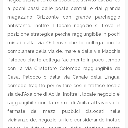
3
a pochi passi dalle poste centrali e dal grande
magazzino Orizzonte con grande parcheggio
4
antistante. Inoltre il locale negozio si trova in
posizione strategica perche raggiungibile in pochi
5
minuti dalla via Ostiense che lo collega con la
5+
complanare della via del mare e dalla via Macchia
Palocco che lo collega facilmente in poco tempo
con la via Cristoforo Colombo raggiungibile da
Bagni
Casal Palocco o dalla via Canale della Lingua,
minimi
comodo tragitto per evitare cosi il traffico locale
sia dell'Axa che di Acilia. Inoltre il locale negozio e'
Qualsiasi
raggiungibile con la metro di Acilia attraverso le
1
fermate dei mezzi pubblici dislocati nelle
vicinanze del negozio ufficio considerando inoltre
2