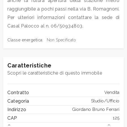
anche la futura apertura della stazione metro
raggiungibile a pochi passi nella via B. Romagnoni.
3
Per ulteriori informazioni contattare la sede di
Casal Palocco al n. 06/50934803.
4
Classe energetica
:
Non Specificato
5
Caratteristiche
5+
Scopri le caratteristiche di questo immobile
Camere
Contratto
Vendita
minime
Categoria
Studio/Ufficio
Qualsiasi
Indirizzo
Giordano Bruno Ferrari
CAP
125
1
Comune
Roma