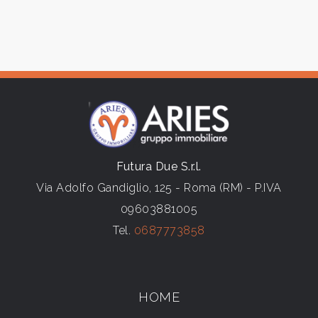
3
4
5
5+
Futura Due S.r.l.
Via Adolfo Gandiglio, 125 - Roma (RM) - P.IVA
09603881005
Camere
Tel.
0687773858
minime
Qualsiasi
HOME
1