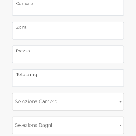
Comune
Commerciali
Zona
Industriali
Prezzo
Terreni
Prezzo
Totale mq
Seleziona Camere
Seleziona Bagni
Totale