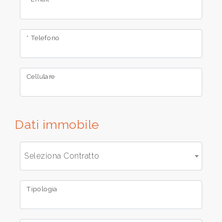
cercare
CONTATTI
Provincia
* Telefono
Comune
Cellulare
Dati immobile
Tipologia
-
Seleziona Contratto
multiscelta
Tipologia
Qualsiasi
Residenziali