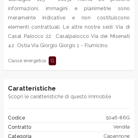
mq
informazioni, immagini e planimetrie sono
meramente indicative e non costituiscono
elementi contrattuali. Le altre nostre sedi: Via di
Casal Palocco 22  Casalpalocco Via dei Misenati
42  Ostia Via Giorgio Giorgis 1 - Fiumicino.
Locali
Classe energetica
:
G
minimi
Qualsiasi
Caratteristiche
Scopri le caratteristiche di questo immobile
1
Codice
5046-86G
2
Contratto
Vendita
Categoria
Capannone