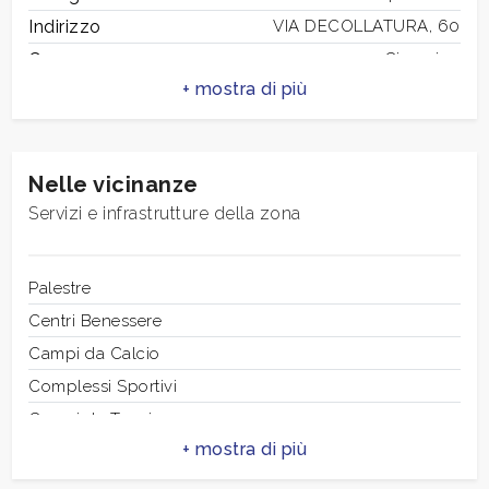
3
Indirizzo
VIA DECOLLATURA, 60
Comune
Ciampino
4
Totale mq
856 mq
Stato conservazione
Discreto
5
Acqua uso
industriale
Nelle vicinanze
5+
Aria
Servizi e infrastrutture della zona
condizionata
Passo carraio
Bagni
Palestre
Recinzione
minimi
Centri Benessere
Soppalchi
Campi da Calcio
Qualsiasi
Complessi Sportivi
Campi da Tennis
1
Piste Ciclabili
Parchi Giochi
2