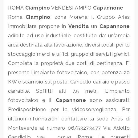
ROMA
Ciampino
VENDESI AMPIO
Capannone
Commerciali
Roma
Ciampino
, zona Morena, il Gruppo Aries
Immobiliare propone in
Vendita
un
Capannone
Industriali
adibito ad uso industriale, costituito da: un'ampia
area destinata alla lavorazione, diversi locali per lo
Terreni
stoccaggio merci e uffici, gruppo di servizi igienici.
Completa la proprietà due corti di pertinenza. E'
presente l'impianto fotovoltaico, con potenza 20
Prezzo
KW e scambio sul posto. Cancello carraio e passo
carrabile. Soffitti alti 7.5 metri. L'impianto
fotovoltaico e il
Capannone
sono assicurati.
Predisposizione per la videosorveglianza. Per
ulteriori informazioni contattare la sede Aries di
Monteverde al numero 06/53273477 Via Adolfo
Totale
Gandiglio 125  00151 Roma Le presenti