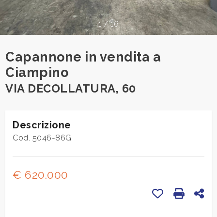
cercare
CONTATTI
Provincia
1
/
16
Capannone in vendita a
Comune
Ciampino
VIA DECOLLATURA, 60
Descrizione
Tipologia
Cod. 5046-86G
-
multiscelta
€ 620.000
Qualsiasi
Preferiti: Cod
Stampa:
Con
Residenziali