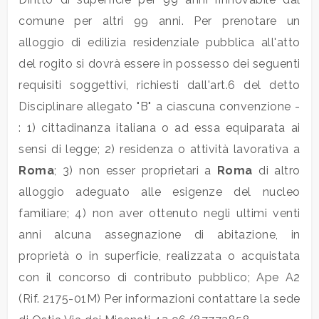
3
comune per altri 99 anni. Per prenotare un
alloggio di edilizia residenziale pubblica all'atto
4
del rogito si dovrà essere in possesso dei seguenti
requisiti soggettivi, richiesti dall'art.6 del detto
5
Disciplinare allegato "B" a ciascuna convenzione -
5+
: 1) cittadinanza italiana o ad essa equiparata ai
sensi di legge; 2) residenza o attività lavorativa a
Roma
; 3) non esser proprietari a
Roma
di altro
Bagni
alloggio adeguato alle esigenze del nucleo
minimi
familiare; 4) non aver ottenuto negli ultimi venti
anni alcuna assegnazione di abitazione, in
Qualsiasi
proprietà o in superficie, realizzata o acquistata
1
con il concorso di contributo pubblico; Ape A2
(Rif. 2175-01M) Per informazioni contattare la sede
2