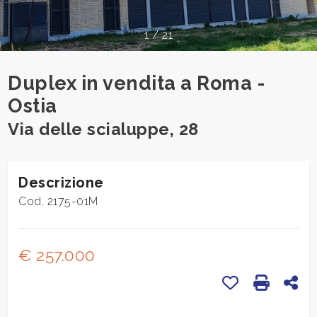
cercare
CONTATTI
Provincia
1
/
21
Duplex in vendita a Roma -
Comune
Ostia
Via delle scialuppe, 28
Descrizione
Tipologia
Cod. 2175-01M
-
multiscelta
€ 257.000
Qualsiasi
Preferiti: Cod
Stampa:
Con
Residenziali