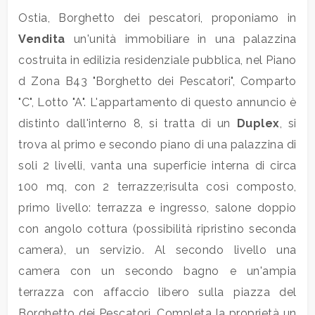
Ostia, Borghetto dei pescatori, proponiamo in
Commerciali
Vendita
un'unità immobiliare in una palazzina
costruita in edilizia residenziale pubblica, nel Piano
Industriali
d Zona B43 "Borghetto dei Pescatori", Comparto
"C", Lotto "A". L'appartamento di questo annuncio è
Terreni
distinto dall'interno 8, si tratta di un
Duplex
, si
trova al primo e secondo piano di una palazzina di
soli 2 livelli, vanta una superficie interna di circa
Prezzo
100 mq, con 2 terrazze;risulta così composto,
primo livello: terrazza e ingresso, salone doppio
con angolo cottura (possibilità ripristino seconda
camera), un servizio. Al secondo livello una
camera con un secondo bagno e un'ampia
terrazza con affaccio libero sulla piazza del
Totale
Borghetto dei Pescatori. Completa la proprietà un