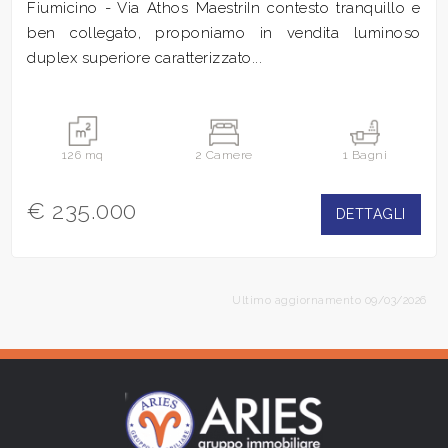
Fiumicino - Via Athos MaestriIn contesto tranquillo e
ben collegato, proponiamo in vendita luminoso
duplex superiore caratterizzato...
126 mq
2 Camere
1 Bagni
€ 235.000
DETTAGLI
Ultimo aggiornamento 09/03/2026