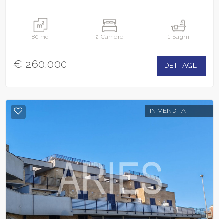
80 mq
2 Camere
1 Bagni
€ 260.000
DETTAGLI
IN VENDITA