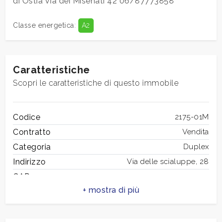
di Ostia Via dei Misenati 42 06/87773858
Classe energetica
:
A2
3
4
Caratteristiche
Scopri le caratteristiche di questo immobile
5
5+
Codice
2175-01M
Contratto
Vendita
Categoria
Duplex
Camere
Indirizzo
Via delle scialuppe, 28
minime
CAP
122
Qualsiasi
Comune
Roma
Zona
Ostia
1
Totale mq
98 mq