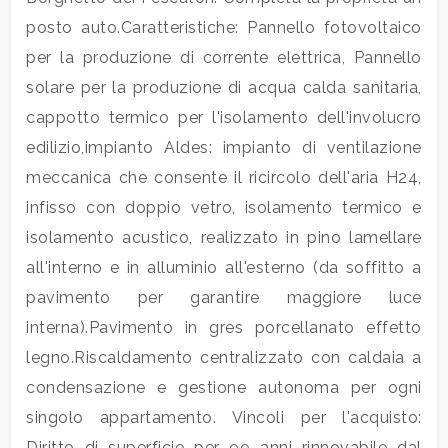
mq
posto auto.Caratteristiche: Pannello fotovoltaico
per la produzione di corrente elettrica, Pannello
solare per la produzione di acqua calda sanitaria,
cappotto termico per l'isolamento dell'involucro
edilizio,impianto Aldes: impianto di ventilazione
meccanica che consente il ricircolo dell'aria H24,
Locali
infisso con doppio vetro, isolamento termico e
minimi
isolamento acustico, realizzato in pino lamellare
all'interno e in alluminio all'esterno (da soffitto a
Qualsiasi
pavimento per garantire maggiore luce
interna).Pavimento in gres porcellanato effetto
1
legno.Riscaldamento centralizzato con caldaia a
condensazione e gestione autonoma per ogni
2
singolo appartamento. Vincoli per l'acquisto:
Diritto di superficie per 99 anni rinnovabile dal