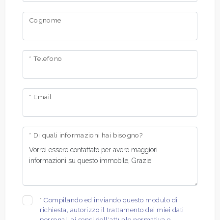
Cognome
Giardino
Posto auto/Box
* Telefono
Balcone/Terrazzo
* Email
Ascensore
Arredato
* Di quali informazioni hai bisogno?
Nuova costruzione
Lusso
*
Compilando ed inviando questo modulo di
richiesta, autorizzo il trattamento dei miei dati
personali ai sensi dell'attuale normativa e