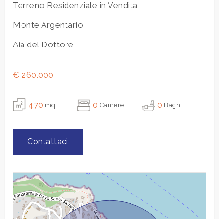
3
Terreno Residenziale in Vendita
Monte Argentario
4
Aia del Dottore
5
€ 260.000
5+
470
0
0
mq
Camere
Bagni
Bagni
minimi
Contattaci
Qualsiasi
1
2