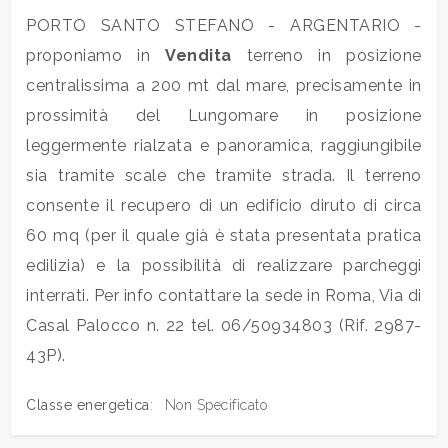
PORTO SANTO STEFANO - ARGENTARIO -
Commerciali
proponiamo in
Vendita
terreno in posizione
centralissima a 200 mt dal mare, precisamente in
Industriali
prossimità del Lungomare in posizione
leggermente rialzata e panoramica, raggiungibile
Terreni
sia tramite scale che tramite strada. Il terreno
consente il recupero di un edificio diruto di circa
60 mq (per il quale già è stata presentata pratica
Prezzo
edilizia) e la possibilità di realizzare parcheggi
interrati. Per info contattare la sede in Roma, Via di
Casal Palocco n. 22 tel. 06/50934803 (Rif. 2987-
43P).
Classe energetica
:
Non Specificato
Totale