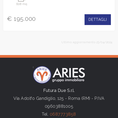
608 mq
€ 195.000
DETTAGLI
Ultimo aggiornamento 23/04/2024
Futura Due S.r.l.
Via Adolfo Gandiglio, 125 - Roma (RM) - P.IVA
09603881005
Tel.
0687773858