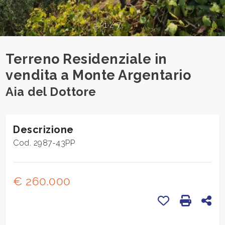
cercare
CONTATTI
Provincia
1
/
7
Terreno Residenziale in
Comune
vendita a Monte Argentario
Aia del Dottore
Descrizione
Tipologia
Cod. 2987-43PP
-
multiscelta
€ 260.000
Qualsiasi
Preferiti: Cod
Stampa:
Con
Residenziali