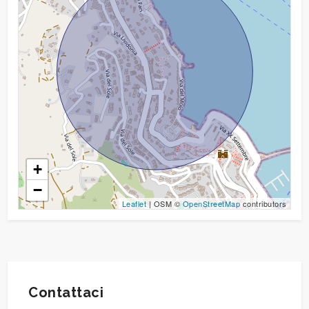
3
4
5
5+
+
−
Leaflet
| OSM ©
OpenStreetMap
contributors
Camere
minime
Qualsiasi
Contattaci
1