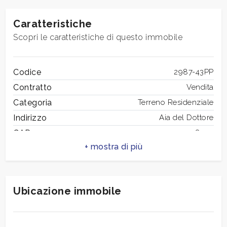
mq
Caratteristiche
Scopri le caratteristiche di questo immobile
Codice
2987-43PP
Contratto
Vendita
Locali
Categoria
Terreno Residenziale
minimi
Indirizzo
Aia del Dottore
CAP
58019
Qualsiasi
Comune
Monte Argentario
Totale mq
470 mq
1
Mq edificabili
50 mq
Ubicazione immobile
2