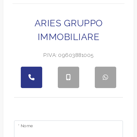
2
ARIES GRUPPO
3
IMMOBILIARE
4
P.IVA: 09603881005
5
5+
Altre
opzioni
-
* Nome
multiscelta