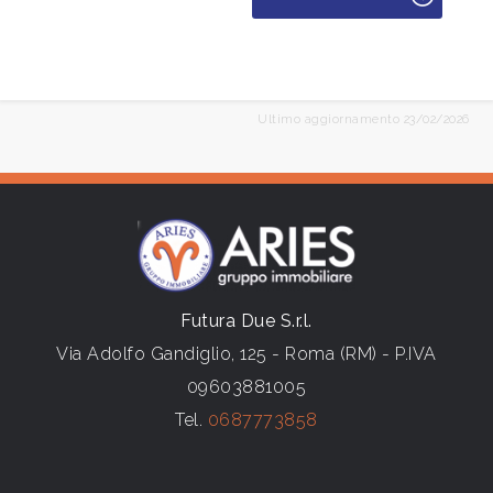
Ultimo aggiornamento 23/02/2026
Futura Due S.r.l.
Via Adolfo Gandiglio, 125 - Roma (RM) - P.IVA
09603881005
Tel.
0687773858