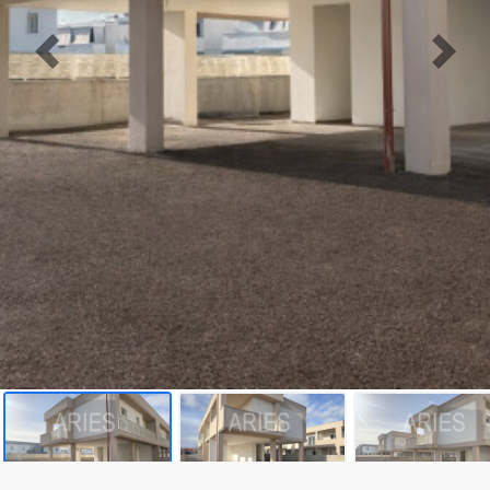
cercare
CONTATTI
Provincia
Comune
Tipologia
-
multiscelta
Qualsiasi
Residenziali