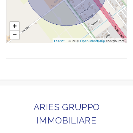
Giardino
+
Posto auto/Box
−
Leaflet
| OSM ©
OpenStreetMap
contributors
Balcone/Terrazzo
Ascensore
Arredato
Nuova costruzione
ARIES GRUPPO
Lusso
IMMOBILIARE