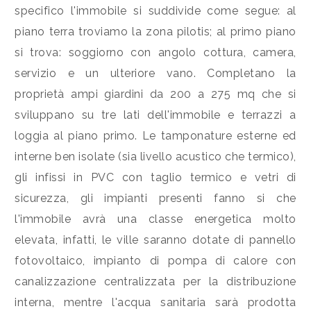
mq
specifico l'immobile si suddivide come segue: al
piano terra troviamo la zona pilotis; al primo piano
si trova: soggiorno con angolo cottura, camera,
servizio e un ulteriore vano. Completano la
proprietà ampi giardini da 200 a 275 mq che si
sviluppano su tre lati dell'immobile e terrazzi a
Locali
loggia al piano primo. Le tamponature esterne ed
minimi
interne ben isolate (sia livello acustico che termico),
gli infissi in PVC con taglio termico e vetri di
Qualsiasi
sicurezza, gli impianti presenti fanno si che
l'immobile avrà una classe energetica molto
1
elevata, infatti, le ville saranno dotate di pannello
fotovoltaico, impianto di pompa di calore con
2
canalizzazione centralizzata per la distribuzione
interna, mentre l'acqua sanitaria sarà prodotta