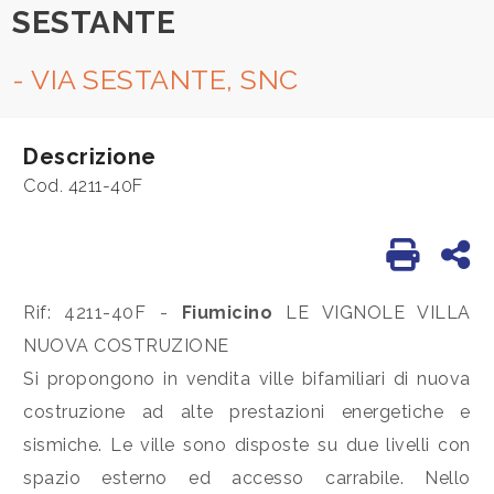
SESTANTE
Commerciali
- VIA SESTANTE, SNC
Industriali
Descrizione
Cod. 4211-40F
Terreni
Stampa: 
Co
Prezzo
Rif: 4211-40F -
Fiumicino
LE VIGNOLE VILLA
NUOVA COSTRUZIONE
Si propongono in vendita ville bifamiliari di nuova
costruzione ad alte prestazioni energetiche e
sismiche. Le ville sono disposte su due livelli con
Totale
spazio esterno ed accesso carrabile. Nello