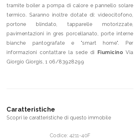
3
tramite boiler a pompa di calore e pannello solare
termico. Saranno inoltre dotate di: videocitofono,
4
portone blindato, tapparelle motorizzate,
pavimentazioni in gres porcellanato, porte interne
5
bianche pantografate e "smart home". Per
informazioni contattare la sede di
Fiumicino
Via
5+
Giorgio Giorgis, 1 06/83928299
Bagni
minimi
Qualsiasi
Caratteristiche
Scopri le caratteristiche di questo immobile
1
Codice: 4211-40F
2