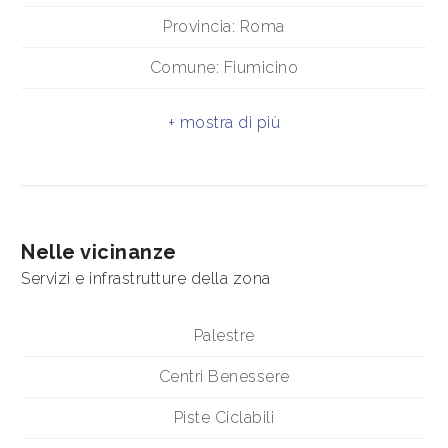
Provincia: Roma
3
Comune: Fiumicino
Consegna prevista: 01/03/2026
4
Indirizzo: VIA SESTANTE, SNC
5
Terrazza
5+
Antenna Tv: Autonoma
Nelle vicinanze
Aria Condizionata
Servizi e infrastrutture della zona
Camere
Impianto Telefonico
minime
Palestre
Impianto Elettrico: A norma
Centri Benessere
Qualsiasi
Doccia
Piste Ciclabili
1